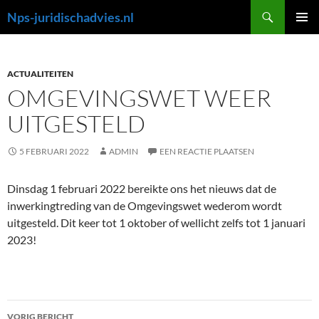
Ga
Zoeken
Nps-juridischadvies.nl
naar
PRIMAI
de
MENU
inhoud
ACTUALITEITEN
OMGEVINGSWET WEER
UITGESTELD
5 FEBRUARI 2022
ADMIN
EEN REACTIE PLAATSEN
Dinsdag 1 februari 2022 bereikte ons het nieuws dat de
inwerkingtreding van de Omgevingswet wederom wordt
uitgesteld. Dit keer tot 1 oktober of wellicht zelfs tot 1 januari
2023!
Bericht
VORIG BERICHT