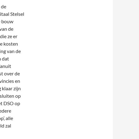
 de
aal Stelsel
De bouw
 van de
ie ze er
de kosten
ing van de
n dat
Vanuit
t over de
vincies en
klaar zijn
sluiten op
het DSO op
iedere
’, alle
ld zal