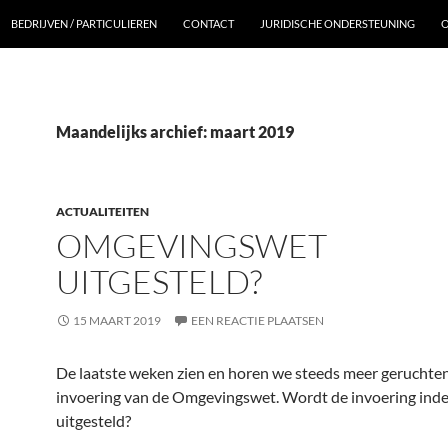
BEDRIJVEN / PARTICULIEREN
CONTACT
JURIDISCHE ONDERSTEUNING
O
Maandelijks archief: maart 2019
ACTUALITEITEN
OMGEVINGSWET
UITGESTELD?
15 MAART 2019
EEN REACTIE PLAATSEN
De laatste weken zien en horen we steeds meer geruchten
invoering van de Omgevingswet. Wordt de invoering ind
uitgesteld?