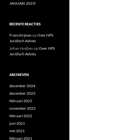
JANUARI 2023!
RECENTE REACTIES
Frans Krijnen
op
Over NPS
Juridisch Advies
Johan Huijben
op
Over NPS
Juridisch Advies
ARCHIEVEN
december 2024
december 2023
februari 2023
november 2022
februari 2022
juni 2021
mei 2021
februari 2021