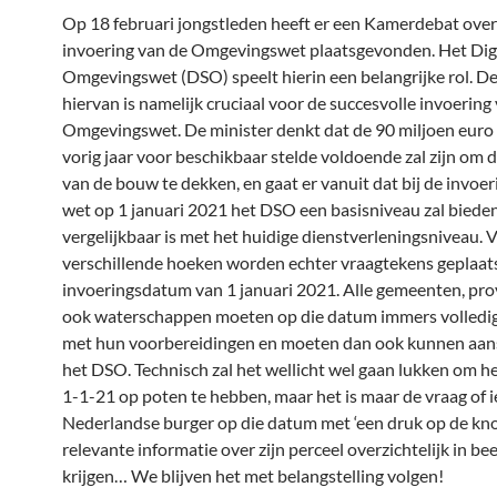
Op 18 februari jongstleden heeft er een Kamerdebat over
invoering van de Omgevingswet plaatsgevonden. Het Digit
Omgevingswet (DSO) speelt hierin een belangrijke rol. 
hiervan is namelijk cruciaal voor de succesvolle invoering
Omgevingswet. De minister denkt dat de 90 miljoen euro d
vorig jaar voor beschikbaar stelde voldoende zal zijn om 
van de bouw te dekken, en gaat er vanuit dat bij de invoer
wet op 1 januari 2021 het DSO een basisniveau zal biede
vergelijkbaar is met het huidige dienstverleningsniveau. 
verschillende hoeken worden echter vraagtekens geplaats
invoeringsdatum van 1 januari 2021. Alle gemeenten, pro
ook waterschappen moeten op die datum immers volledig 
met hun voorbereidingen en moeten dan ook kunnen aan
het DSO. Technisch zal het wellicht wel gaan lukken om 
1-1-21 op poten te hebben, maar het is maar de vraag of 
Nederlandse burger op die datum met ‘een druk op de knop
relevante informatie over zijn perceel overzichtelijk in bee
krijgen… We blijven het met belangstelling volgen!