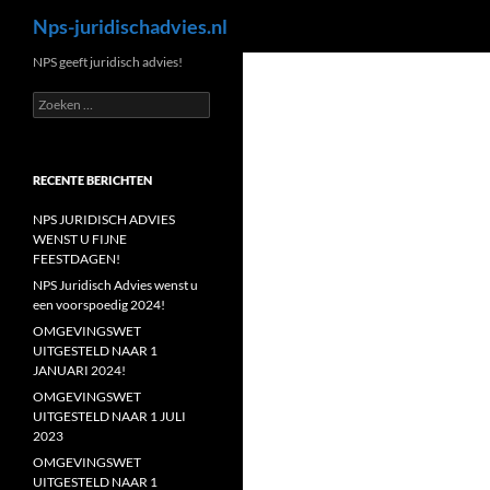
Zoeken
Nps-juridischadvies.nl
Ga
NPS geeft juridisch advies!
naar
Zoeken
de
naar:
inhoud
RECENTE BERICHTEN
NPS JURIDISCH ADVIES
WENST U FIJNE
FEESTDAGEN!
NPS Juridisch Advies wenst u
een voorspoedig 2024!
OMGEVINGSWET
UITGESTELD NAAR 1
JANUARI 2024!
OMGEVINGSWET
UITGESTELD NAAR 1 JULI
2023
OMGEVINGSWET
UITGESTELD NAAR 1