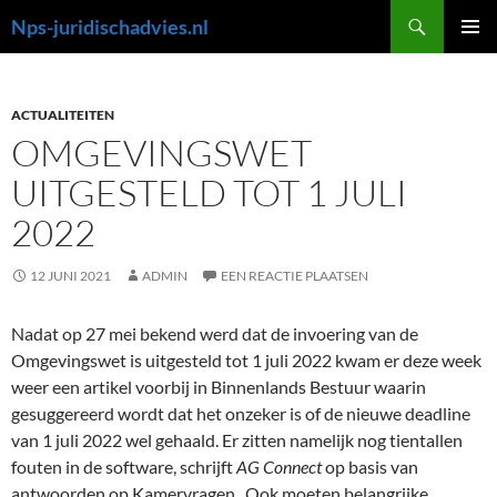
Ga
Zoeken
Nps-juridischadvies.nl
naar
PRIMAI
de
MENU
inhoud
ACTUALITEITEN
OMGEVINGSWET
UITGESTELD TOT 1 JULI
2022
12 JUNI 2021
ADMIN
EEN REACTIE PLAATSEN
Nadat op 27 mei bekend werd dat de invoering van de
Omgevingswet is uitgesteld tot 1 juli 2022 kwam er deze week
weer een artikel voorbij in Binnenlands Bestuur waarin
gesuggereerd wordt dat het onzeker is of de nieuwe deadline
van 1 juli 2022 wel gehaald. Er zitten namelijk nog tientallen
fouten in de software, schrijft
AG Connect
op basis van
antwoorden op Kamervragen . Ook moeten belangrijke