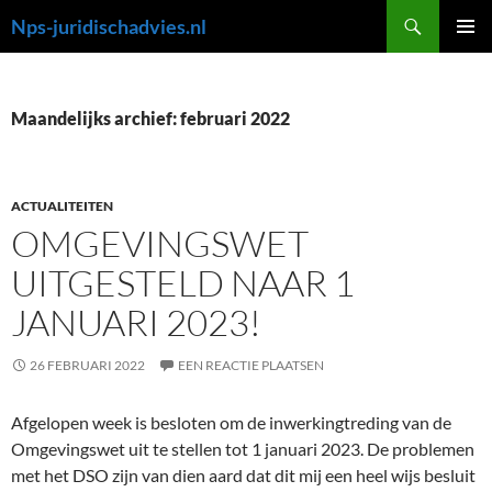
Ga
Zoeken
Nps-juridischadvies.nl
naar
PRIMAI
de
MENU
inhoud
Maandelijks archief: februari 2022
ACTUALITEITEN
OMGEVINGSWET
UITGESTELD NAAR 1
JANUARI 2023!
26 FEBRUARI 2022
EEN REACTIE PLAATSEN
Afgelopen week is besloten om de inwerkingtreding van de
Omgevingswet uit te stellen tot 1 januari 2023. De problemen
met het DSO zijn van dien aard dat dit mij een heel wijs besluit