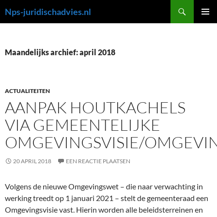
Ga
Zoeken
Nps-juridischadvies.nl
naar
PRIMAI
de
MENU
inhoud
Maandelijks archief: april 2018
ACTUALITEITEN
AANPAK HOUTKACHELS
VIA GEMEENTELIJKE
OMGEVINGSVISIE/OMGEVI
20 APRIL 2018
EEN REACTIE PLAATSEN
Volgens de nieuwe Omgevingswet – die naar verwachting in
werking treedt op 1 januari 2021 – stelt de gemeenteraad een
Omgevingsvisie vast. Hierin worden alle beleidsterreinen en