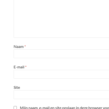
Naam
*
E-mail
*
Site
Mijn naam, e-mail en site opslaan in deze browser voo