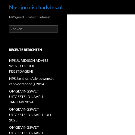
Zoeken
Nps-juridischadvies.nl
Ga
NPS geeft juridisch advies!
naar
Zoeken
de
naar:
inhoud
RECENTE BERICHTEN
NPS JURIDISCH ADVIES
WENST U FIJNE
FEESTDAGEN!
NPS Juridisch Advies wenst u
een voorspoedig 2024!
OMGEVINGSWET
UITGESTELD NAAR 1
JANUARI 2024!
OMGEVINGSWET
UITGESTELD NAAR 1 JULI
2023
OMGEVINGSWET
UITGESTELD NAAR 1