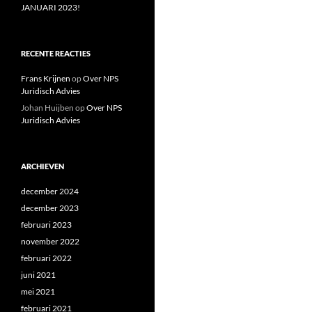
JANUARI 2023!
RECENTE REACTIES
Frans Krijnen
op
Over NPS
Juridisch Advies
Johan Huijben
op
Over NPS
Juridisch Advies
ARCHIEVEN
december 2024
december 2023
februari 2023
november 2022
februari 2022
juni 2021
mei 2021
februari 2021