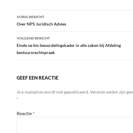
Bericht
VORIG BERICHT
navigatie
Over NPS Juridisch Advies
VOLGEND BERICHT
Einde ne bis-beoordelingskader in alle zaken bij Afdeling
bestuursrechtspraak
GEEF EEN REACTIE
Je e-mailadres wordt niet gepubliceerd.
Vereiste velden zijn g
*
Reactie
*