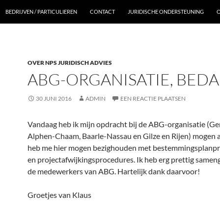
BEDRIJVEN / PARTICULIEREN
CONTACT
JURIDISCHE ONDERSTEUNING
O
OVER NPS JURIDISCH ADVIES
ABG-ORGANISATIE, BED
30 JUNI 2016
ADMIN
EEN REACTIE PLAATSEN
Vandaag heb ik mijn opdracht bij de ABG-organisatie (
Alphen-Chaam, Baarle-Nassau en Gilze en Rijen) mogen a
heb me hier mogen bezighouden met bestemmingsplanp
en projectafwijkingsprocedures. Ik heb erg prettig same
de medewerkers van ABG. Hartelijk dank daarvoor!
Groetjes van Klaus