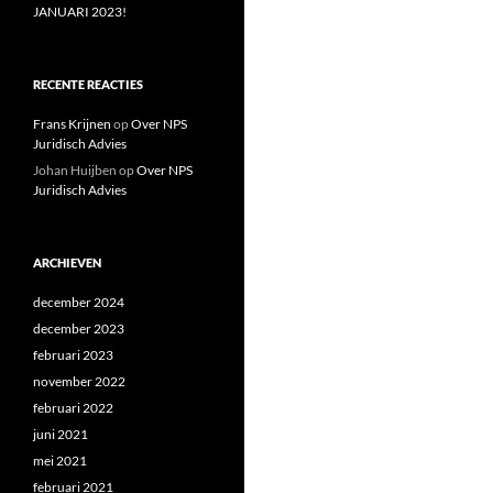
JANUARI 2023!
RECENTE REACTIES
Frans Krijnen
op
Over NPS
Juridisch Advies
Johan Huijben
op
Over NPS
Juridisch Advies
ARCHIEVEN
december 2024
december 2023
februari 2023
november 2022
februari 2022
juni 2021
mei 2021
februari 2021