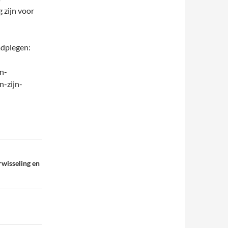
g zijn voor
adplegen:
n-
-zijn-
rwisseling en