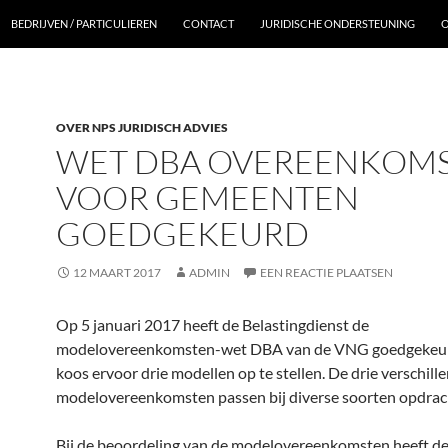
BEDRIJVEN / PARTICULIEREN
CONTACT
JURIDISCHE ONDERSTEUNING
O
OVER NPS JURIDISCH ADVIES
WET DBA OVEREENKOM
VOOR GEMEENTEN
GOEDGEKEURD
12 MAART 2017
ADMIN
EEN REACTIE PLAATSEN
Op 5 januari 2017 heeft de Belastingdienst de
modelovereenkomsten-wet DBA van de VNG goedgekeu
koos ervoor drie modellen op te stellen. De drie verschill
modelovereenkomsten passen bij diverse soorten opdrac
Bij de beoordeling van de modelovereenkomsten heeft d