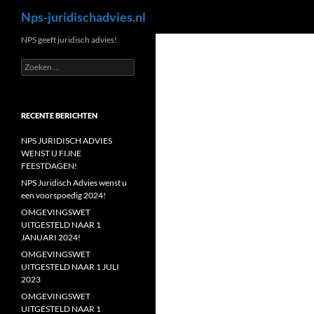
Zoeken
Nps-juridischadvies.nl
Ga
NPS geeft juridisch advies!
naar
Zoeken
de
naar:
inhoud
RECENTE BERICHTEN
NPS JURIDISCH ADVIES
WENST U FIJNE
FEESTDAGEN!
NPS Juridisch Advies wenst u
een voorspoedig 2024!
OMGEVINGSWET
UITGESTELD NAAR 1
JANUARI 2024!
OMGEVINGSWET
UITGESTELD NAAR 1 JULI
2023
OMGEVINGSWET
UITGESTELD NAAR 1