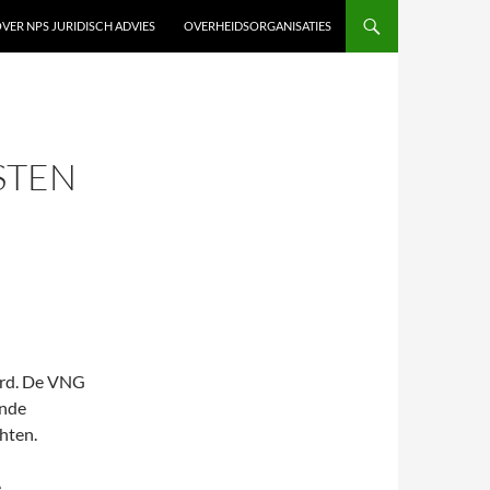
VER NPS JURIDISCH ADVIES
OVERHEIDSORGANISATIES
STEN
rd. De VNG
ende
hten.
e